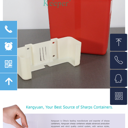
끅
ꁸ
뀥
ꂅ
回到顶部
낃
ꁗ
18558429995
녕
ꀥ
QQ客服
微信二维码