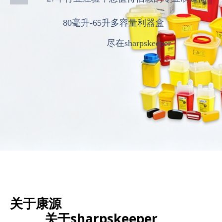
80毫升-65升多容量利器盒
尽在sharpskeeper
关于康源
关于sharpskeeper