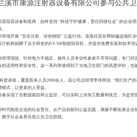
 兰溪市康源注射器设备有限公司参与公共
器毁容设备制造商，始终坚持 “科技守护健康，责任回馈社会” 的企业
设。
等地开展 “安全注射、绿色销毁” 公益行动。该项目旨在帮助偏远地区
疗机构捐赠了自主研发的KY-500智能毁容机，并提供免费安装和技术培
管理现状。针对电力不稳定、操作人员专业性参差不齐等问题，专门对设备
备的适用性和安全性。这一系列举措得到了当地卫生部门的高度评价，也被
 科普讲座，覆盖医务人员2000余人。该公司总经理李伟明说: “我们生
模式，让更多的人受益。'
设备实现了全数据跟踪和云监控，可以实时上传加工数量和状态，为监管
新时代制造企业的社会责任。从产品创新到公益实践，康缘不断拓展企业
，携手社会各界共筑公共卫生防线。