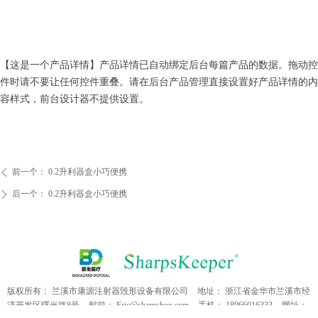
【这是一个产品详情】产品详情已自动绑定后台每篇产品的数据。拖动控
件时请不要让任何控件重叠。请在后台产品管理直接设置好产品详情的内
容样式，前台设计器不提供设置。
前一个：
0.2升利器盒小巧便携
ꄴ
后一个：
0.2升利器盒小巧便携
ꄲ
版权所有：
兰溪市康源注射器毁形设备有限公司
地址：
浙江省金华市兰溪市经
济开发区曙光路8号
邮箱：
Eric@sharpsbox.com
手机：
18966016333
网址：