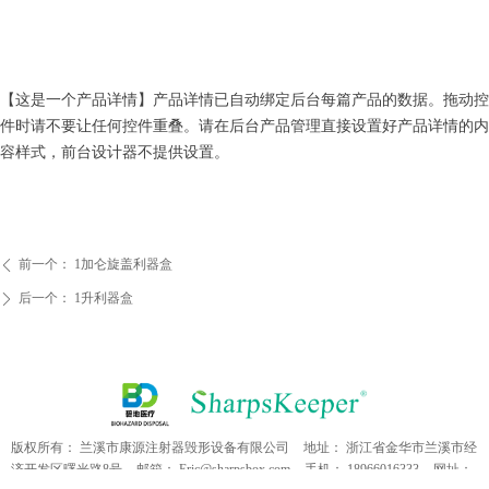
【这是一个产品详情】产品详情已自动绑定后台每篇产品的数据。拖动控
件时请不要让任何控件重叠。请在后台产品管理直接设置好产品详情的内
容样式，前台设计器不提供设置。
前一个：
1加仑旋盖利器盒
ꄴ
后一个：
1升利器盒
ꄲ
版权所有：
兰溪市康源注射器毁形设备有限公司
地址：
浙江省金华市兰溪市经
济开发区曙光路8号
邮箱：
Eric@sharpsbox.com
手机：
18966016333
网址：