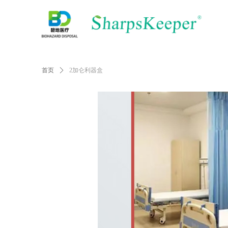
首页
ꄲ
2加仑利器盒