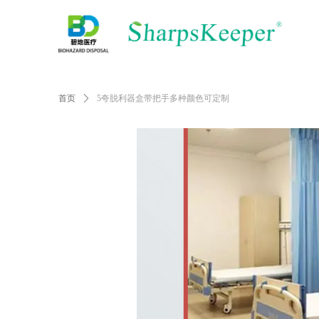
首页
ꄲ
5夸脱利器盒带把手多种颜色可定制