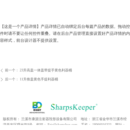
【这是一个产品详情】产品详情已自动绑定后台每篇产品的数据。拖动控
件时请不要让任何控件重叠。请在后台产品管理直接设置好产品详情的内
容样式，前台设计器不提供设置。
前一个：
23升高盖一体盖带提手黄色利器桶
ꄴ
后一个：
11升推盖黄色手提利器桶
ꄲ
版权所有：
兰溪市康源注射器毁形设备有限公司
地址：
浙江省金华市兰溪市经
济开发区曙光路8号
邮箱：
Eric@sharpsbox.com
手机：
18966016333
网址：