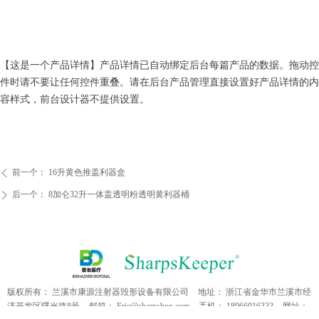
【这是一个产品详情】产品详情已自动绑定后台每篇产品的数据。拖动控
件时请不要让任何控件重叠。请在后台产品管理直接设置好产品详情的内
容样式，前台设计器不提供设置。
前一个：
16升黄色推盖利器盒
ꄴ
后一个：
8加仑32升一体盖透明粉透明黄利器桶
ꄲ
版权所有：
兰溪市康源注射器毁形设备有限公司
地址：
浙江省金华市兰溪市经
济开发区曙光路8号
邮箱：
Eric@sharpsbox.com
手机：
18966016333
网址：