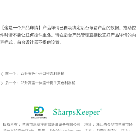
【这是一个产品详情】产品详情已自动绑定后台每篇产品的数据。拖动控
件时请不要让任何控件重叠。请在后台产品管理直接设置好产品详情的内
容样式，前台设计器不提供设置。
前一个：
23升黄色小开口推盖利器桶
ꄴ
后一个：
23升高盖一体盖带提手黄色利器桶
ꄲ
版权所有：
兰溪市康源注射器毁形设备有限公司
地址：
浙江省金华市兰溪市经
济开发区曙光路8号
邮箱：
Eric@sharpsbox.com
手机：
18966016333
网址：