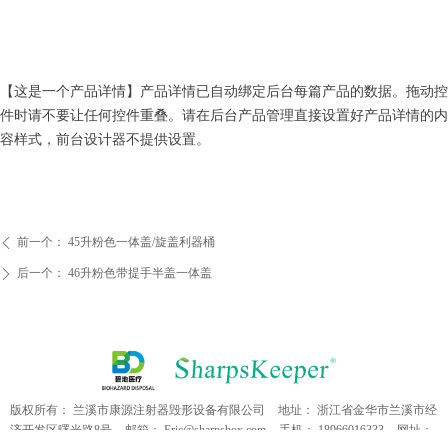
【这是一个产品详情】产品详情已自动绑定后台每篇产品的数据。拖动控
件时请不要让任何控件重叠。请在后台产品管理直接设置好产品详情的内
容样式，前台设计器不提供设置。
前一个：
45升粉色一体盖/旋盖利器桶
ꄴ
后一个：
46升粉色带提手半盖一体盖
ꄲ
版权所有：
兰溪市康源注射器毁形设备有限公司
地址：
浙江省金华市兰溪市经
济开发区曙光路8号
邮箱：
Eric@sharpsbox.com
手机：
18966016333
网址：