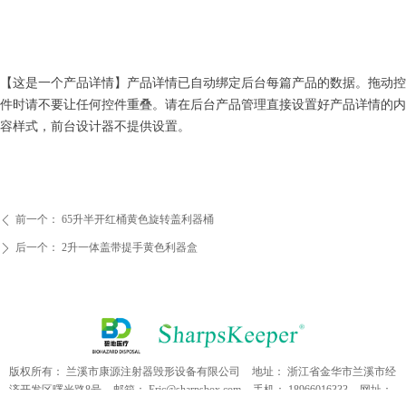
【这是一个产品详情】产品详情已自动绑定后台每篇产品的数据。拖动控
件时请不要让任何控件重叠。请在后台产品管理直接设置好产品详情的内
容样式，前台设计器不提供设置。
前一个：
65升半开红桶黄色旋转盖利器桶
ꄴ
后一个：
2升一体盖带提手黄色利器盒
ꄲ
版权所有：
兰溪市康源注射器毁形设备有限公司
地址：
浙江省金华市兰溪市经
济开发区曙光路8号
邮箱：
Eric@sharpsbox.com
手机：
18966016333
网址：