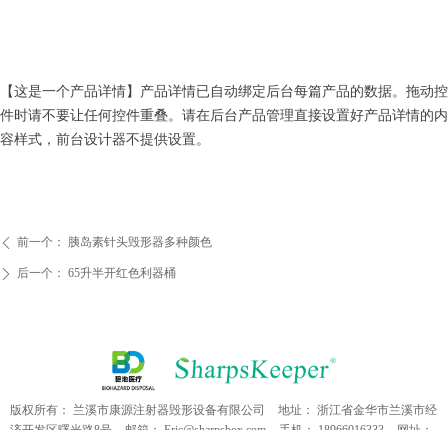
【这是一个产品详情】产品详情已自动绑定后台每篇产品的数据。拖动控
件时请不要让任何控件重叠。请在后台产品管理直接设置好产品详情的内
容样式，前台设计器不提供设置。
前一个：
胰岛素针头毁形器多种颜色
ꄴ
后一个：
65升半开红色利器桶
ꄲ
版权所有：
兰溪市康源注射器毁形设备有限公司
地址：
浙江省金华市兰溪市经
济开发区曙光路8号
邮箱：
Eric@sharpsbox.com
手机：
18966016333
网址：