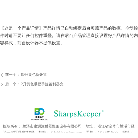
【这是一个产品详情】产品详情已自动绑定后台每篇产品的数据。拖动控
件时请不要让任何控件重叠。请在后台产品管理直接设置好产品详情的内
容样式，前台设计器不提供设置。
前一个：
80升黄色折叠筐
ꄴ
后一个：
2升黄色带提手旋盖利器盒
ꄲ
版权所有：
兰溪市康源注射器毁形设备有限公司
地址：
浙江省金华市兰溪市经
济开发区曙光路8号
邮箱：
Eric@sharpsbox.com
手机：
18966016333
网址：