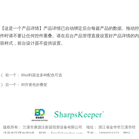
【这是一个产品详情】产品详情已自动绑定后台每篇产品的数据。拖动控
件时请不要让任何控件重叠。请在后台产品管理直接设置好产品详情的内
容样式，前台设计器不提供设置。
前一个：
80ml利器盒多种配色可选
ꄴ
后一个：
80升黄色折叠筐
ꄲ
版权所有：
兰溪市康源注射器毁形设备有限公司
地址：
浙江省金华市兰溪市经
济开发区曙光路8号
邮箱：
Eric@sharpsbox.com
手机：
18966016333
网址：