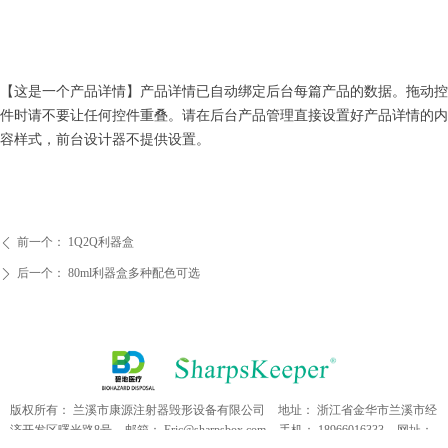
【这是一个产品详情】产品详情已自动绑定后台每篇产品的数据。拖动控
件时请不要让任何控件重叠。请在后台产品管理直接设置好产品详情的内
容样式，前台设计器不提供设置。
前一个：
1Q2Q利器盒
ꄴ
后一个：
80ml利器盒多种配色可选
ꄲ
版权所有：
兰溪市康源注射器毁形设备有限公司
地址：
浙江省金华市兰溪市经
济开发区曙光路8号
邮箱：
Eric@sharpsbox.com
手机：
18966016333
网址：