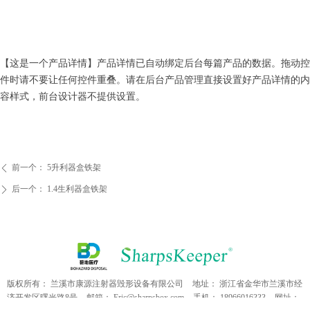
【这是一个产品详情】产品详情已自动绑定后台每篇产品的数据。拖动控
件时请不要让任何控件重叠。请在后台产品管理直接设置好产品详情的内
容样式，前台设计器不提供设置。
前一个：
5升利器盒铁架
ꄴ
后一个：
1.4生利器盒铁架
ꄲ
版权所有：
兰溪市康源注射器毁形设备有限公司
地址：
浙江省金华市兰溪市经
济开发区曙光路8号
邮箱：
Eric@sharpsbox.com
手机：
18966016333
网址：