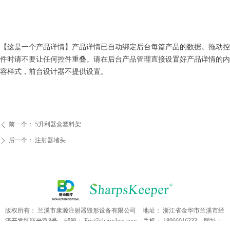
【这是一个产品详情】产品详情已自动绑定后台每篇产品的数据。拖动控
件时请不要让任何控件重叠。请在后台产品管理直接设置好产品详情的内
容样式，前台设计器不提供设置。
前一个：
5升利器盒塑料架
ꄴ
后一个：
注射器堵头
ꄲ
版权所有：
兰溪市康源注射器毁形设备有限公司
地址：
浙江省金华市兰溪市经
济开发区曙光路8号
邮箱：
Eric@sharpsbox.com
手机：
18966016333
网址：