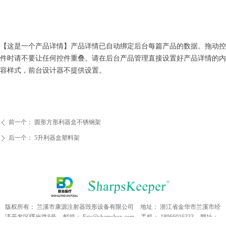
【这是一个产品详情】产品详情已自动绑定后台每篇产品的数据。拖动控
件时请不要让任何控件重叠。请在后台产品管理直接设置好产品详情的内
容样式，前台设计器不提供设置。
前一个：
圆形方形利器盒不锈钢架
ꄴ
后一个：
5升利器盒塑料架
ꄲ
版权所有：
兰溪市康源注射器毁形设备有限公司
地址：
浙江省金华市兰溪市经
济开发区曙光路8号
邮箱：
Eric@sharpsbox.com
手机：
18966016333
网址：