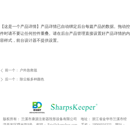
【这是一个产品详情】产品详情已自动绑定后台每篇产品的数据。拖动控
件时请不要让任何控件重叠。请在后台产品管理直接设置好产品详情的内
容样式，前台设计器不提供设置。
前一个：
户外急救毯
ꄴ
后一个：
除尘板多种颜色
ꄲ
版权所有：
兰溪市康源注射器毁形设备有限公司
地址：
浙江省金华市兰溪市经
济开发区曙光路8号
邮箱：
Eric@sharpsbox.com
手机：
18966016333
网址：