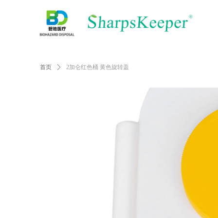
首页
ꄲ
2加仑红色桶 黄色旋转盖