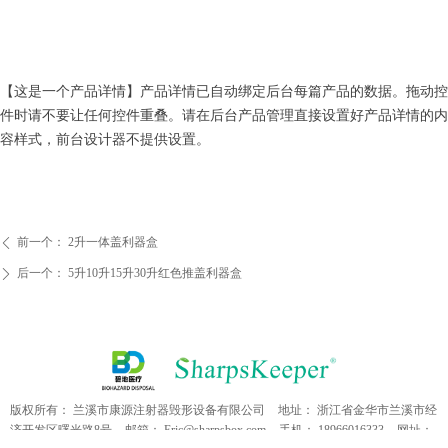
【这是一个产品详情】产品详情已自动绑定后台每篇产品的数据。拖动控
件时请不要让任何控件重叠。请在后台产品管理直接设置好产品详情的内
容样式，前台设计器不提供设置。
前一个：
2升一体盖利器盒
ꄴ
后一个：
5升10升15升30升红色推盖利器盒
ꄲ
版权所有：
兰溪市康源注射器毁形设备有限公司
地址：
浙江省金华市兰溪市经
济开发区曙光路8号
邮箱：
Eric@sharpsbox.com
手机：
18966016333
网址：