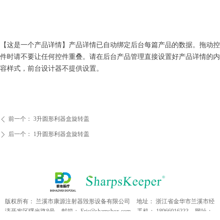
【这是一个产品详情】产品详情已自动绑定后台每篇产品的数据。拖动控
件时请不要让任何控件重叠。请在后台产品管理直接设置好产品详情的内
容样式，前台设计器不提供设置。
前一个：
3升圆形利器盒旋转盖
ꄴ
后一个：
1升圆形利器盒旋转盖
ꄲ
版权所有：
兰溪市康源注射器毁形设备有限公司
地址：
浙江省金华市兰溪市经
济开发区曙光路8号
邮箱：
Eric@sharpsbox.com
手机：
18966016333
网址：