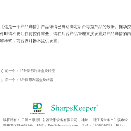
【这是一个产品详情】产品详情已自动绑定后台每篇产品的数据。拖动控
件时请不要让任何控件重叠。请在后台产品管理直接设置好产品详情的内
容样式，前台设计器不提供设置。
前一个：
15升圆形利器盒旋转盖
ꄴ
后一个：
8升圆形利器盒旋转盖
ꄲ
版权所有：
兰溪市康源注射器毁形设备有限公司
地址：
浙江省金华市兰溪市经
济开发区曙光路8号
邮箱：
Eric@sharpsbox.com
手机：
18966016333
网址：