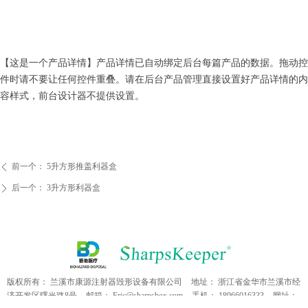
【这是一个产品详情】产品详情已自动绑定后台每篇产品的数据。拖动控
件时请不要让任何控件重叠。请在后台产品管理直接设置好产品详情的内
容样式，前台设计器不提供设置。
前一个：
5升方形推盖利器盒
ꄴ
后一个：
3升方形利器盒
ꄲ
版权所有：
兰溪市康源注射器毁形设备有限公司
地址：
浙江省金华市兰溪市经
济开发区曙光路8号
邮箱：
Eric@sharpsbox.com
手机：
18966016333
网址：