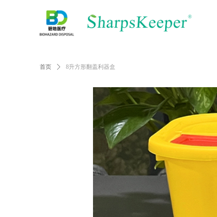
首页
ꄲ
8升方形翻盖利器盒