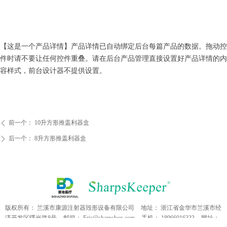
【这是一个产品详情】产品详情已自动绑定后台每篇产品的数据。拖动控
件时请不要让任何控件重叠。请在后台产品管理直接设置好产品详情的内
容样式，前台设计器不提供设置。
前一个：
10升方形推盖利器盒
ꄴ
后一个：
8升方形推盖利器盒
ꄲ
版权所有：
兰溪市康源注射器毁形设备有限公司
地址：
浙江省金华市兰溪市经
济开发区曙光路8号
邮箱：
Eric@sharpsbox.com
手机：
18966016333
网址：