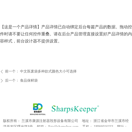
【这是一个产品详情】产品详情已自动绑定后台每篇产品的数据。拖动控
件时请不要让任何控件重叠。请在后台产品管理直接设置好产品详情的内
容样式，前台设计器不提供设置。
前一个：
中文医废袋多种款式颜色大小可选择
ꄴ
后一个：
食品保鲜袋
ꄲ
版权所有：
兰溪市康源注射器毁形设备有限公司
地址：
浙江省金华市兰溪市经
济开发区曙光路8号
邮箱：
Eric@sharpsbox.com
手机：
18966016333
网址：